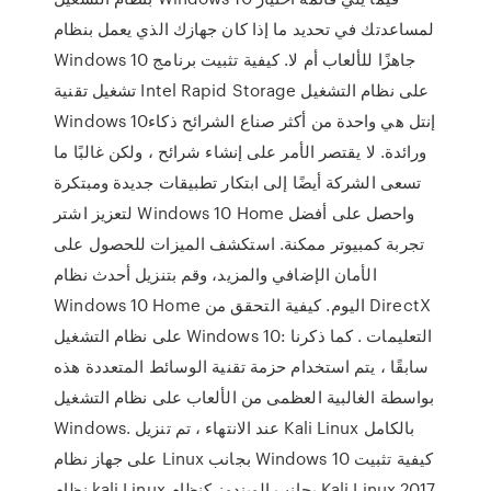
لمساعدتك في تحديد ما إذا كان جهازك الذي يعمل بنظام
Windows 10 جاهزًا للألعاب أم لا. كيفية تثبيت برنامج
تشغيل تقنية Intel Rapid Storage على نظام التشغيل
Windows 10إنتل هي واحدة من أكثر صناع الشرائح ذكاء
ورائدة. لا يقتصر الأمر على إنشاء شرائح ، ولكن غالبًا ما
تسعى الشركة أيضًا إلى ابتكار تطبيقات جديدة ومبتكرة
لتعزيز اشتر Windows 10 Home واحصل على أفضل
تجربة كمبيوتر ممكنة. استكشف الميزات للحصول على
الأمان الإضافي والمزيد، وقم بتنزيل أحدث نظام
Windows 10 Home اليوم. كيفية التحقق من DirectX
على نظام التشغيل Windows 10: التعليمات . كما ذكرنا
سابقًا ، يتم استخدام حزمة تقنية الوسائط المتعددة هذه
بواسطة الغالبية العظمى من الألعاب على نظام التشغيل
Windows. عند الانتهاء ، تم تنزيل Kali Linux بالكامل
على جهاز نظام Linux بجانب Windows 10 كيفية تثبيت
نظام kali Linux بجانب الويندوز كنظام Kali Linux 2017