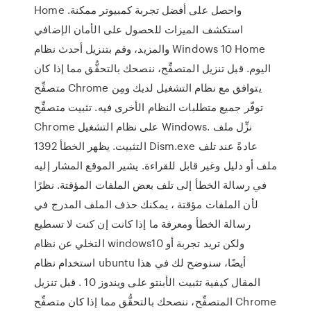
Home واحصل على أفضل تجربة كمبيوتر ممكنة.
استكشف الميزات للحصول على الأمان الإضافي
والمزيد، وقم بتنزيل أحدث نظام Windows 10 Home
اليوم. قبل تنزيل المتصفِّح، ننصحك بالتحقُّق مما إذا كان
متصفِّح Chrome يتوافق مع نظام التشغيل لديك ومِن
توفّر جميع متطلبات النظام الأخرى فيه. تثبيت متصفِّح
Chrome على نظام التشغيل Windows. نزِّل ملف
التثبيت. يظهر الخطأ 1392 Dism.exe عادةً عند تلف
ملف أو دليل وغير قابل للقراءة. يشير الموقع المشار إليه
في رسالة الخطأ إلى تلف بعض الملفات المؤقتة. نظرًا
لأن الملفات مؤقتة ، يمكنك حذف الملف المدرج في
رسالة الخطأ ومعرفة ما إذا كانت إن كنت لا تسطيع
التخلي عن نظام windows10 ولكن تريد تجربة أو
استخدام نظام ubuntu أيضًا، سنوضح لك في هذا
المقال كيفية تثبيت الأبنتو على ويندوز 10 . قبل تنزيل
المتصفِّح، ننصحك بالتحقُّق مما إذا كان متصفِّح Chrome