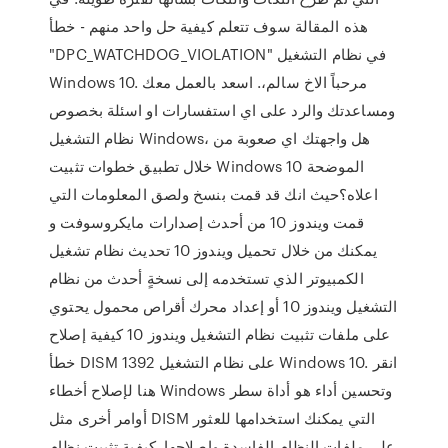
هذه المقالة سوف تتعلم كيفية حل واحد منهم - خطأ
"DPC_WATCHDOG_VIOLATION" في نظام التشغيل
Windows 10. مرحباً الاخ سالم،. اسعد بالعمل معك
ومساعدتك والرد على اي استفسارات او اسئلة بخصوص
نظام التشغيل Windows، هل واجهتك اي صعوبة من
خلال تطبيق خطوات تثبيت Windows 10 الموضحة
اعلاه؟حيث انك قد قمت بنسخ ولصق المعلومات التي
قمت ويندوز 10 من أحدث إصدارات مايكروسوفت و
يمكنك من خلال تحميل ويندوز 10 تحديث نظام تشغيل
الكمبيوتر الذي تستخدمه إلى نسخةٍ أحدث من نظام
التشغيل ويندوز 10 أو إعداد محرك أقراص محمول يحتوي
على ملفات تثبيت نظام التشغيل ويندوز 10 كيفية إصلاح
خطأ DISM 1392 على نظام التشغيل Windows 10. انقر
هنا لإصلاح أخطاء Windows وتحسين أداء هو أداة سطر
أوامر أخرى مثل DISM التي يمكنك استخدامها للعثور
على ملفات النظام الفاسدة وإصلاحها. كيفية تثبيت نظام