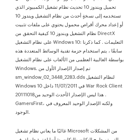
تحميل ويندوز 10 تحديث نظام تشغيل الكمبيوتر الذي
تستخدمه إلى نسخةٍ أحدث من نظام التشغيل ويندوز 10
أو إعداد محرك أقراص محمول يحتوي على ملفات تثبيت
نظام التشغيل ويندوز 10 كيفية التحقق من DirectX
على نظام التشغيل Windows 10: التعليمات . كما ذكرنا
سابقًا ، يتم استخدام حزمة تقنية الوسائط المتعددة هذه
بواسطة الغالبية العظمى من الألعاب على نظام التشغيل
Windows. تم إصدار الإصدار الأول من
sm_window_02_3448_2283.dds لنظام التشغيل
Windows 10 في 11/07/2011 داخل War Rock Client
20111018‏. هذا ليس الإصدار الأحدث الوحيد من
GamersFirst، ولكنه الإصدار الوحيد المعروف في
الوجود.
غالبًا ما يعاني نظام تشغيل Microsoft من المشكلات
التي تم طرح النكات والنكات بشأنها لفترة طويلة. في