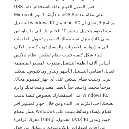
USB، فمن السهل القيام بذلك باستخدام أداة
Microsoft أيضًا. 1-ثيم macOS Sierra على نظام
التشغيل windows 10 مثل mac. برنامج لا يتعدى ال 50
ميجا يقوم بتحويل ويندوز 10 الخاص بك الى ماك او اس
يعنى كانك منزل نسخه ماك لانه يقوم تحويل الخلفيات
الى ماك وايضا الايقونات والديسك توب كله من الالف
للياء شكل كيفية تثبيت نظام لينكس. نظام لينكس
أساس آلاف أنظمة التشغيل مفتوحة المصدر المصممة
كبديل لنظامي التشغيل الأشهر ويندوز وماكنتوش. يمكنك
تنزيل وتثبيت نظام لينكس على أي جهاز كمبيوتر مجانًا.
مرحباً محمد، واسعد جداً بالعمل معك ومساعدتك والرد
على استفسارك بخصوص كيفية تثبيت Windows 10.
أنصحك أخي الكريم في البدء ومن خلال جهاز كمبيوتر آخر
يعمل بنظام Windows القيام بإنشاء وسائط تثبيت على
(محرك أقراص USB محمول، أو DVD) حيث ويندوز 10
من أحدث إصدارات مايكروسوفت و يمكنك من خلال