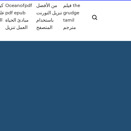
فيلم the
من الأفضل
Oceanofpdf
كي
grudge
تنزيل التورنت
pdf epub
tamil
باستخدام
مبادئ الحياة
ال
مترجم
المتصفح
العمل تنزيل